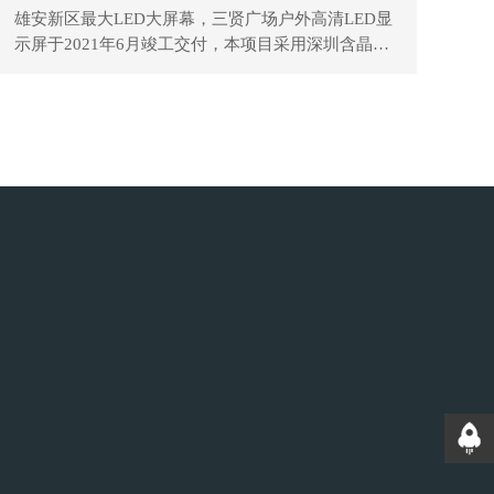
雄安新区最大LED大屏幕，三贤广场户外高清LED显
示屏于2021年6月竣工交付，本项目采用深圳含晶光
电户外高清P5mm节能LED显示屏，建设面积550平
方米。 雄安新区地处北京、天津、保定腹地，距北
京、天津均为105千米，距石家庄155千米，距保定
30千米，距北京大兴机场55千米，面积约1770平方
千米。全境及周边部分地区位于太行山以东平原
区，地势由西北向东南逐渐降低，地面高程多在
5~26米，地面坡降小于2‰。本区位于太行山东麓冲
洪积平原前缘地带，属堆积平原地貌。
返回