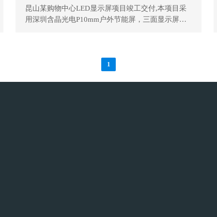
昆山某购物中心LED显示屏项目竣工交付,本项目采
用深圳含晶光电P10mm户外节能屏，三面显示屏，
总面积235平方米
1